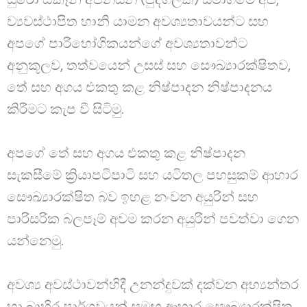
ව්‍යවස්ථාපිත හානි යාමන අවශ්‍යතාවයන්ට සහ
අපගේ පාරිභෝගිකයන්ගේ අවශ්‍යතාවන්ට
අනුකූලව, තත්වයෙන් උසස් සහ සෞඛ්‍යාරක්ෂිතව,
තේ සහ අගය එකතු කළ නිෂ්පාදන නිෂ්පාදනය
කිරීමට කැප වී සිටිමු.
අපගේ තේ සහ අගය එකතු කළ නිෂ්පාදන
සැකසීමේ ක්‍රියාපටිපාටි සහ යටිතල පහසුකම් ආහාර
සෞඛ්‍යාරක්ෂිත බව ඉහළ නංවන අයුරින් සහ
පාරිසරික බලපෑම් අවම කරන අයුරින් පවත්වා ගෙන
යන්නෙමු.
අවශ්‍ය අවස්ථාවන්හිදී උනන්දුවක් දක්වන අභ්‍යන්තර
හා බාහිර පාර්ශවයන් සමඟ ආහාර සෞඛ්‍යාරක්ෂිත