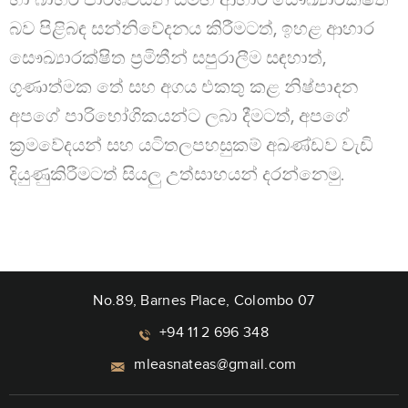
බව පිළිබඳ සන්නිවේදනය කිරීමටත්, ඉහළ ආහාර
සෞඛ්‍යාරක්ෂිත ප්‍රමිතීන් සපුරාලීම සඳහාත්,
ගුණාත්මක තේ සහ අගය එකතු කළ නිෂ්පාදන
අපගේ පාරිභෝගිකයන්ට ලබා දීමටත්, අපගේ
ක්‍රමවේදයන් සහ යටිතලපහසුකම් අඛණ්ඩව වැඩි
දියුණුකිරීමටත් සියලු උත්සාහයන් දරන්නෙමු.
No.89, Barnes Place, Colombo 07
+94 11 2 696 348
mleasnateas@gmail.com